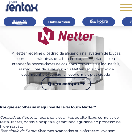
A Kimberly-Clark
Equipamentos de
Estações de tratam
Limp
Professional oferece
limpeza e ergonômicos
de água especializa
com
A Netter redefine o padrão de eficiência na lavagem de louças
produtos de higiene
como alta performance
para consumo huma
abso
com suas máquinas de alta tecnologia. Projetadas para
atender às necessidades de cozinhas comerciais e industriais,
pessoal essenciais,
e durabilidade.
resi
Ver mais
as máquinas de lavar louça da Netter são sinônimo de
ajudando a manter
desempenho excepcional, economia e praticidade.
Ver mais
ambientes excepcionais
Quero comprar
e sempre higienizados.
Ver mais
Por que escolher as máquinas de lavar louça Netter?
Capacidade Robusta
: Ideais para cozinhas de alto fluxo, como as de
restaurantes, hotéis e hospitais, garantindo agilidade no processo de
higienização.
Tecnologia de Ponta
: Sistemas avançados que oferecem lavagem