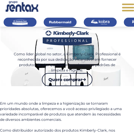
A Kimberly-Clark
Equipamentos de
Estações de tratam
Limp
Professional oferece
limpeza e ergonômicos
de água especializa
com
Como líder global no setor, a Kimberly-Clark Professional é
produtos de higiene
como alta performance
para consumo huma
abso
reconhecida por sua dedicação incansável em fornecer
produtos de alta qualidade que elevam os padrões de
pessoal essenciais,
e durabilidade.
resi
Ver mais
limpeza e higiene.
ajudando a manter
Ver mais
Quero comprar
ambientes excepcionais
e sempre higienizados.
Ver mais
Em um mundo onde a limpeza e a higienização se tornaram
prioridades absolutas, oferecemos a você acesso privilegiado a uma
variedade incomparável de produtos que atendem às necessidades
de diversos ambientes comerciais.
Como distribuidor autorizado dos produtos Kimberly-Clark, nos