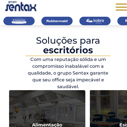
Soluções para
A Kimberly-Clark
Equipamentos de
Estações de tratam
Limp
escritórios
Professional oferece
limpeza e ergonômicos
de água especializa
com
produtos de higiene
como alta performance
para consumo huma
abso
Com uma reputação sólida e um
pessoal essenciais,
e durabilidade.
resi
Ver mais
compromisso inabalável com a
ajudando a manter
Ver mais
qualidade, o grupo Sentax garante
ambientes excepcionais
que seu office seja impecável e
e sempre higienizados.
saudável.
Ver mais
Alimentação
Esc