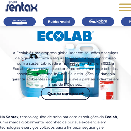
A Kimberly-Clark
Equipamentos de
Estações de tratam
Limp
Professional oferece
limpeza e ergonômicos
de água especializa
com
A Ecolab é uma empresa global líder em soluções e serviços
produtos de higiene
como alta performance
para consumo huma
abso
de higiene, limpeza e segurança, com forte compromisso
com a sustentabilidade e inovação. Fundada em 1923, a
pessoal essenciais,
e durabilidade.
resi
Ver mais
Ecolab atua em diversos setores, como alimentos e bebidas,
ajudando a manter
hospitalidade, saúde, indústria e instituições, ajudando a
Ver mais
ambientes excepcionais
garantir ambientes seguros e saudáveis para seus clientes em
mais de 170 países.
e sempre higienizados.
Quero comprar
Ver mais
Na
Sentax
, temos orgulho de trabalhar com as soluções da
Ecolab
,
uma marca globalmente reconhecida por sua excelência em
tecnologias e serviços voltados para a limpeza, segurança e